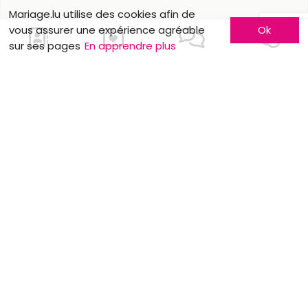
Mariage.lu utilise des cookies afin de
vous assurer une expérience agréable
Ok
sur ses pages
En apprendre plus
Nous contacter
En savoir plus
Faites-vous connaître
Contactez-nous
Inscription entreprise
Qui sommes-nous ?
Formules publicitaires
Jobs et stages
Partenaires
Mentions légales