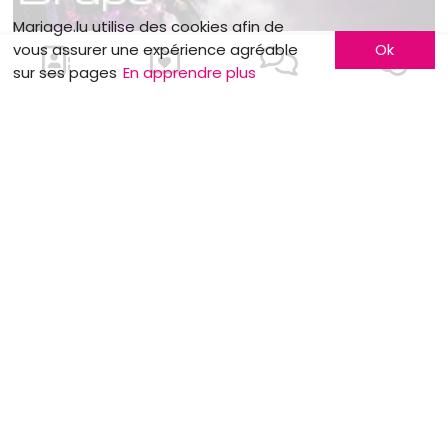
Mariage.lu utilise des cookies afin de
vous assurer une expérience agréable
Ok
sur ses pages
En apprendre plus
MOTS CLÉS
Budget
Harpiste
Législation
nuptiale
Make Up Artist
Réception